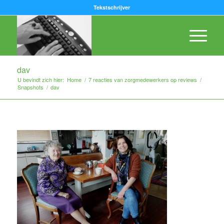
Tekstschrijver
dav
U bevindt zich hier:
Home
/
7 reacties van zorgmedewerkers op reviews
/
Snapshots
/
dav